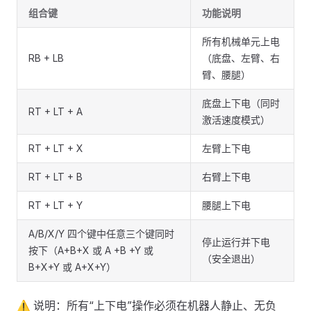
组合键
功能说明
所有机械单元上电
RB + LB
（底盘、左臂、右
臂、腰腿）
底盘上下电（同时
RT + LT + A
激活速度模式）
RT + LT + X
左臂上下电
RT + LT + B
右臂上下电
RT + LT + Y
腰腿上下电
A/B/X/Y 四个键中任意三个键同时
停止运行并下电
按下（A+B+X 或 A +B +Y 或
（安全退出）
B+X+Y 或 A+X+Y）
⚠️ 说明：所有“上下电”操作必须在机器人静止、无负