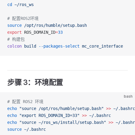
cd
 ~/ros_ws
# 配置ROS2环境
source
 /opt/ros/humble/setup.bash
export
 ROS_DOMAIN_ID
=
33
# 构建包
colcon
 build
 --packages-select
 mc_core_interface
步骤 3：环境配置
bash
# 配置 ROS2 环境
echo
 "source /opt/ros/humble/setup.bash"
 >>
 ~/.bashrc
echo
 "export ROS_DOMAIN_ID=33"
 >>
 ~/.bashrc
echo
 "source ~/ros_ws/install/setup.bash"
 >>
 ~/.bashr
source
 ~/.bashrc