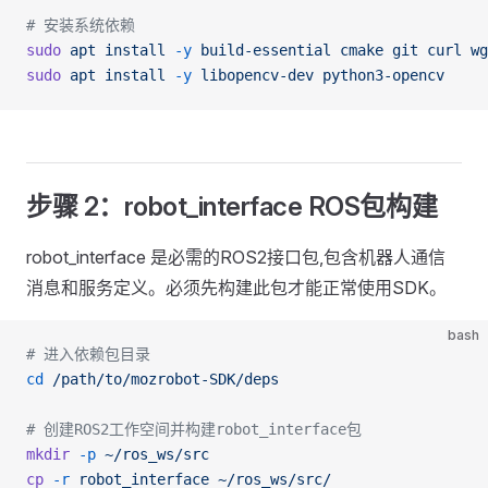
# 安装系统依赖
sudo
 apt
 install
 -y
 build-essential
 cmake
 git
 curl
 wg
sudo
 apt
 install
 -y
 libopencv-dev
 python3-opencv
步骤 2：robot_interface ROS包构建
robot_interface 是必需的ROS2接口包,包含机器人通信
消息和服务定义。必须先构建此包才能正常使用SDK。
bash
# 进入依赖包目录
cd
 /path/to/mozrobot-SDK/deps
# 创建ROS2工作空间并构建robot_interface包
mkdir
 -p
 ~/ros_ws/src
cp
 -r
 robot_interface
 ~/ros_ws/src/