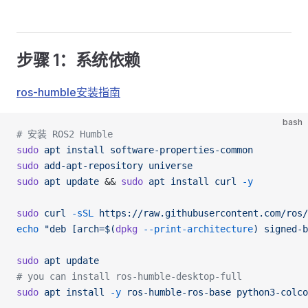
步骤 1：系统依赖
ros-humble安装指南
bash
# 安装 ROS2 Humble
sudo
 apt
 install
 software-properties-common
sudo
 add-apt-repository
 universe
sudo
 apt
 update
 && 
sudo
 apt
 install
 curl
 -y
sudo
 curl
 -sSL
 https://raw.githubusercontent.com/ros/
echo
 "deb [arch=$(
dpkg
 --print-architecture
) signed-b
sudo
 apt
 update
# you can install ros-humble-desktop-full
sudo
 apt
 install
 -y
 ros-humble-ros-base
 python3-colco