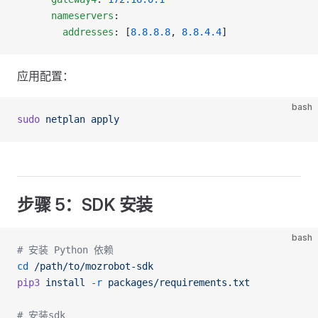
      nameservers
:
        addresses
: [
8.8.8.8
, 
8.8.4.4
]
应用配置：
bash
sudo
 netplan
 apply
步骤 5：SDK 安装
bash
# 安装 Python 依赖
cd
 /path/to/mozrobot-sdk
pip3
 install
 -r
 packages/requirements.txt
# 安装sdk