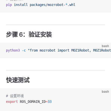
pip
 install
 packages/mozrobot-
*
.whl
步骤 6：验证安装
bash
python3
 -c
 "from mozrobot import MOZ1Robot, MOZ1Rob
快速测试
bash
# 设置环境
export
 ROS_DOMAIN_ID
=
33